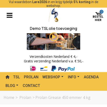
Vul waardebon
Lare2026
in en krijg tijdelijk
5% korting
in de
webshop.
0
Demo TSL olie toevoeging
Verzendkosten Nederland € 4,-
Gratis verzending Nederland v.a. € 50,-
TSL
PROLAN
WEBSHOP
INFO
AGENDA
BLOG
CONTACT
Home
>
Prolan
>
Prolan Grease 450 emmer 4 kg