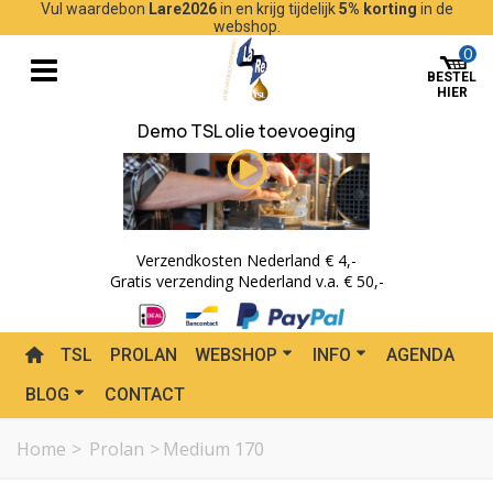
Vul waardebon
Lare2026
in en krijg tijdelijk
5% korting
in de
webshop.
0
Demo TSL olie toevoeging
Verzendkosten Nederland € 4,-
Gratis verzending Nederland v.a. € 50,-
TSL
PROLAN
WEBSHOP
INFO
AGENDA
BLOG
CONTACT
Home
>
Prolan
>
Medium 170