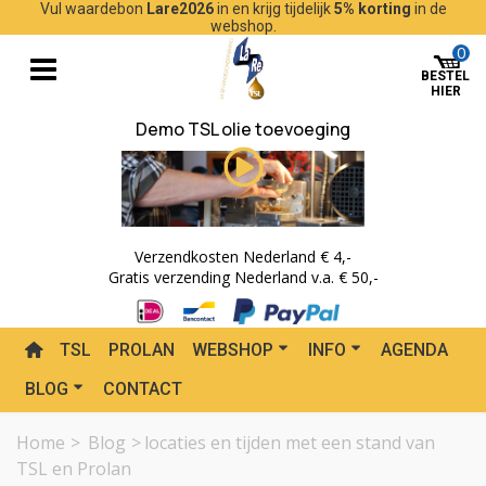
Vul waardebon
Lare2026
in en krijg tijdelijk
5% korting
in de
webshop.
0
Demo TSL olie toevoeging
Verzendkosten Nederland € 4,-
Gratis verzending Nederland v.a. € 50,-
TSL
PROLAN
WEBSHOP
INFO
AGENDA
BLOG
CONTACT
Home
>
Blog
>
locaties en tijden met een stand van
TSL en Prolan