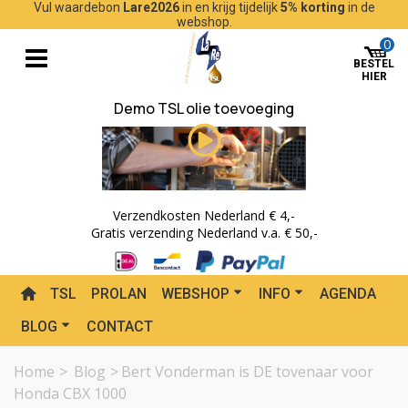
Vul waardebon
Lare2026
in en krijg tijdelijk
5% korting
in de
webshop.
0
Demo TSL olie toevoeging
Verzendkosten Nederland € 4,-
Gratis verzending Nederland v.a. € 50,-
TSL
PROLAN
WEBSHOP
INFO
AGENDA
BLOG
CONTACT
Home
>
Blog
>
Bert Vonderman is DE tovenaar voor
Honda CBX 1000