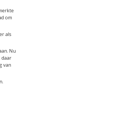
merkte
had om
er als
aan. Nu
j daar
g van
n.