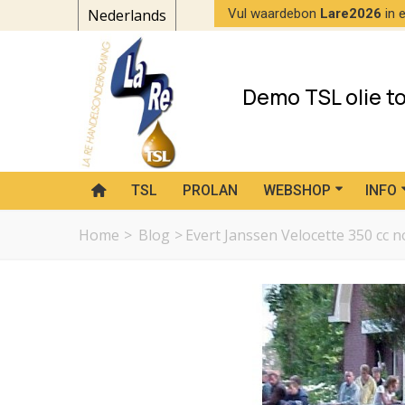
Nederlands
Vul waardebon
Lare2026
in e
Demo TSL olie t
TSL
PROLAN
WEBSHOP
INFO
Home
>
Blog
>
Evert Janssen Velocette 350 cc