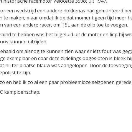
jn historische racemotor Velocette 350cc uit 1947.
t voor een wedstrijd een andere nokkenas had gemonteerd be
on te maken, maar omdat ik op dat moment geen tijd meer 
en van een andere racer, om TSL aan de olie toe te voegen.
aind te hebben was het bijgeluid uit de motor en liep hij we
oos kunnen uitrijden.
ehaald om alsnog te kunnen zien waar er iets fout was geg
rige exemplaar en daar deze zijdelings opgesloten is bleek hi
dat hij ter plaatse blauw was aangelopen. Door de toevoegin
olijst te zijn.
 zo en heb ik zo al een paar probleemloze seizoenen gerede
CC kampioenschap.