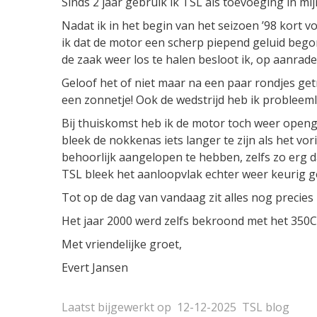
Sinds 2 jaar gebruik ik TSL als toevoeging in mi
Nadat ik in het begin van het seizoen ’98 kor
ik dat de motor een scherp piepend geluid beg
de zaak weer los te halen besloot ik, op aanrad
Geloof het of niet maar na een paar rondjes getr
een zonnetje! Ook de wedstrijd heb ik probleeml
Bij thuiskomst heb ik de motor toch weer openg
bleek de nokkenas iets langer te zijn als het vo
behoorlijk aangelopen te hebben, zelfs zo erg 
TSL bleek het aanloopvlak echter weer keurig gep
Tot op de dag van vandaag zit alles nog precies
Het jaar 2000 werd zelfs bekroond met het 350
Met vriendelijke groet,
Evert Jansen
Laatst bijgewerkt op
12-12-2025
TSL blog