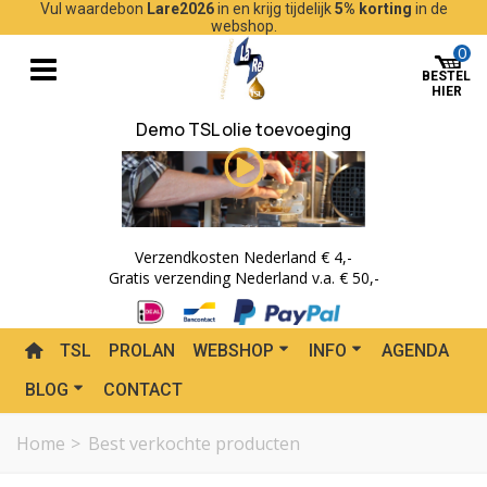
Vul waardebon
Lare2026
in en krijg tijdelijk
5% korting
in de
webshop.
0
Demo TSL olie toevoeging
Verzendkosten Nederland € 4,-
Gratis verzending Nederland v.a. € 50,-
TSL
PROLAN
WEBSHOP
INFO
AGENDA
BLOG
CONTACT
Home
>
Best verkochte producten