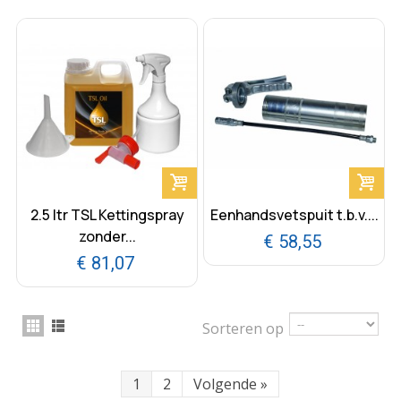
2.5 ltr TSL Kettingspray
Eenhandsvetspuit t.b.v....
zonder...
€ 58,55
€ 81,07
Sorteren op
1
2
Volgende
»