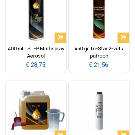
400 ml TSL EP Multispray
450 gr Tri-Star 2-vet /
Aerosol
patroon
€ 28,75
€ 21,56