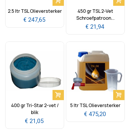
2.5 ltr TSL Olieversterker
450 gr TSL 2-Vet
Schroefpatroon...
€ 247,65
€ 21,94
400 gr Tri-Star 2-vet /
5 ltr TSL Olieversterker
blik
€ 475,20
€ 21,05